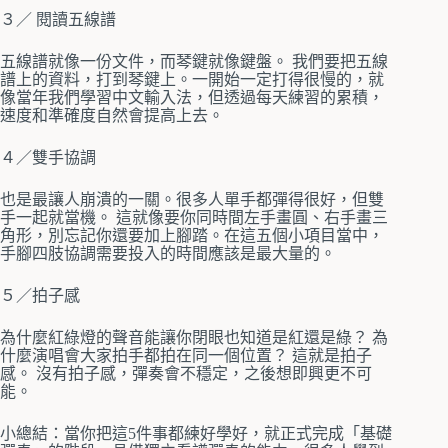
３／ 閱讀五線譜
五線譜就像一份文件，而琴鍵就像鍵盤。 我們要把五線
譜上的資料，打到琴鍵上。一開始一定打得很慢的，就
像當年我們學習中文輸入法，但透過每天練習的累積，
速度和準確度自然會提高上去。
４／雙手協調
也是最讓人崩潰的一關。很多人單手都彈得很好，但雙
手一起就當機。 這就像要你同時間左手畫圓、右手畫三
角形，別忘記你還要加上腳踏。在這五個小項目當中，
手腳四肢協調需要投入的時間應該是最大量的。
５／拍子感
為什麼紅綠燈的聲音能讓你閉眼也知道是紅還是綠？ 為
什麼演唱會大家拍手都拍在同一個位置？ 這就是拍子
感。 沒有拍子感，彈奏會不穩定，之後想即興更不可
能。
小總結：當你把這5件事都練好學好，就正式完成「基礎