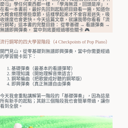
麼🤔」學任何東西都一樣，「學海無涯，回頭是岸」，
在看一本書前，最好先回到起點把目錄看一遍，知道你
大概會經歷哪些章節，這樣學起來才不會容易迷失，吸
收速度也會更快。今天這篇文章，就讓我帶你看看「流
行鋼琴」這本書的完整目錄： 從零基礎 → 看譜彈奏 →
無譜即興彈奏， 當中到底要經過哪些關卡 🎮
流行鋼琴的四大學習階段（4 Checkpoints of Pop Piano）
開門見山，從零基礎到無譜即興彈奏，當中你需要經過
的學習關卡如下：
基礎彈奏（最基本的看譜彈琴）
樂理知識（開始理解音樂語言）
鋼琴編曲（把歌變成好聽的鋼琴版）
即興彈奏（真正無譜自由彈奏
今天我會重點講解第一階段的「基礎彈奏」，因為這是
所有新手的起點；其餘三個階段我也會簡單帶過，讓你
看到全貌。